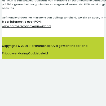
Het PON is een koepelorganisatie van medische en paramedische beroepsve
publieke gezondheidsorganisaties en zorgverzekeraars. Het PON werkt in g
obesitas.
Gefinancierd door het ministerie van Volksgezondheid, Welzijn en Sport, in 
Meer informatie over PON:
www.partnerschapovergewicht.nl
Follow us on Linkedin
Copyright © 2026, Partnerschap Overgewicht Nederland
Privacyverklaring
Cookiebeleid